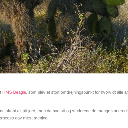
et
HMS Beagle
, som blev et stort omdrejningspunkt for hvorvidt alle ar
vde skabt alt på jord, men da han så og studerede de mange varierede
g process gav mest mening.