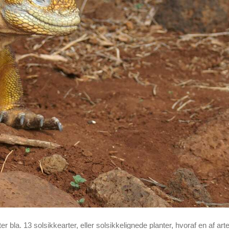
bla. 13 solsikkearter, eller solsikkelignede planter, hvoraf en af arte