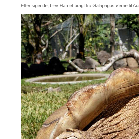
Efter sigende, blev Harriet bragt fra Galapagos øerne til Au