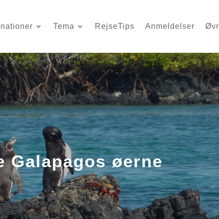
inationer
Tema
RejseTips
Anmeldelser
Øvr
ve Galapagos øerne