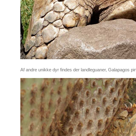
Af andre unikke dyr findes der landleguaner, Galapagos pin