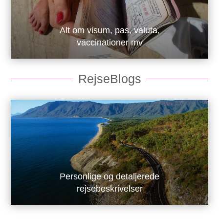
Alt om visum, pas, valuta,
vaccinationer mv
RejseBlogs
Personlige og detaljerede
rejsebeskrivelser