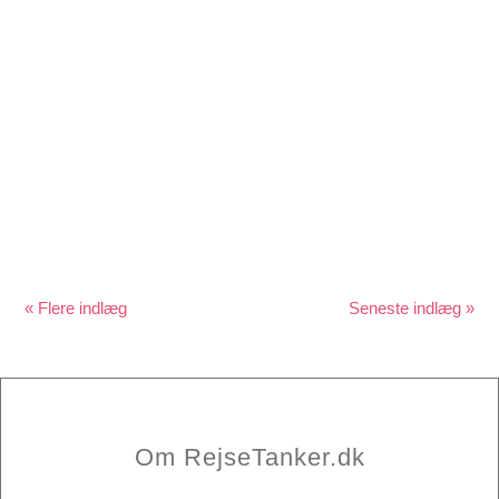
Blue Mountains og de berømte 3 søstre er en storslået
naturoplevelse i Australien, som kun er en kort køretur
fra Sydney…
« Gamle poster
Næste poster »
Om RejseTanker.dk