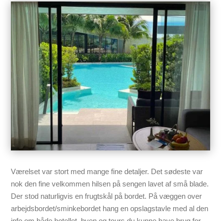
Værelset var stort med mange fine detaljer. Det sødeste var
nok den fine velkommen hilsen på sengen lavet af små blade.
Der stod naturligvis en frugtskål på bordet. På væggen over
arbejdsbordet/sminkebordet hang en opslagstavle med al den
info om både hotellet, byen og tours du kunne have brug for.