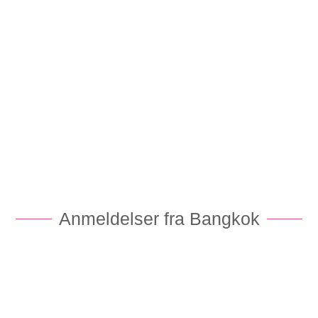
Bangkok er en fantastisk storby med et hav af
oplevelser. I denne guide får du gode tips & anbefalinger
…
Anmeldelser fra Bangkok