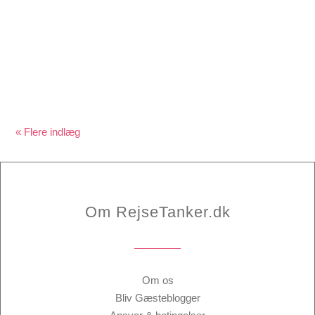
med rooftop pool, fitnesscenter, klubfordele mm…
« Gamle poster
Om RejseTanker.dk
Om os
Bliv Gæsteblogger