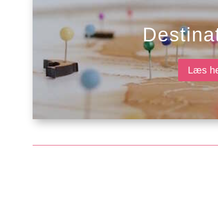
Destina
Læs h