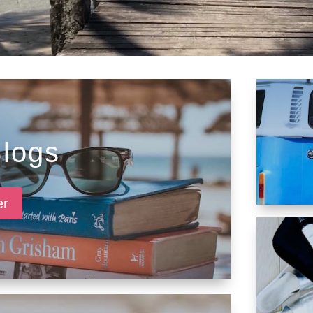
logs
er