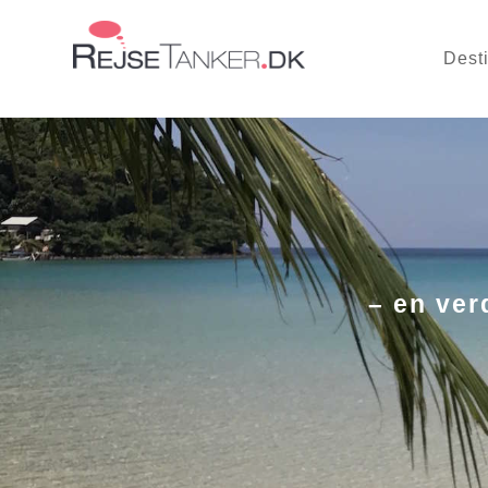
Dest
– en ver