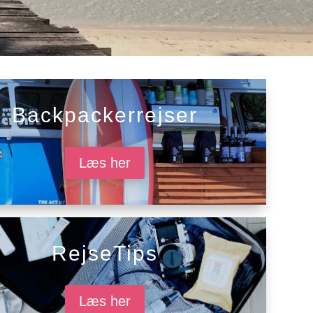
Backpackerrejser
Læs her
RejseTips
Læs her