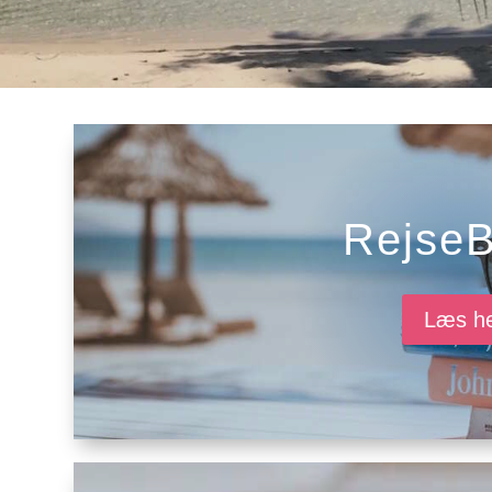
RejseB
Læs h