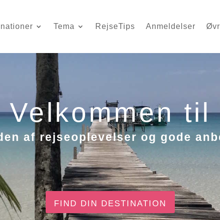
inationer
Tema
RejseTips
Anmeldelser
Øvr
Velkommen til
den af rejseoplevelser og gode anb
FIND DIN DESTINATION