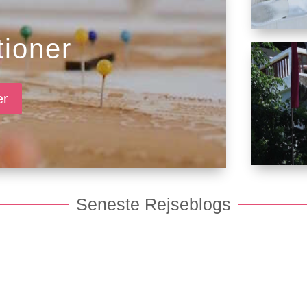
tioner
er
Seneste Rejseblogs