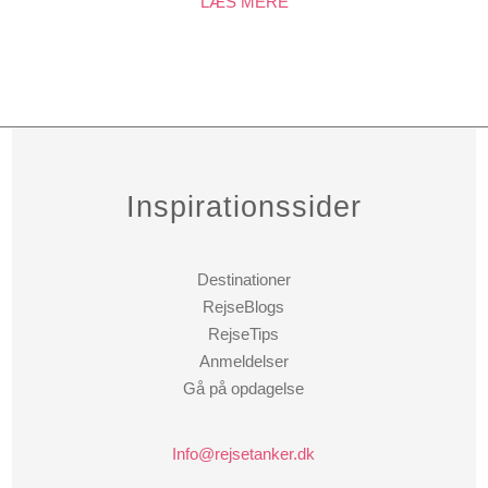
LÆS MERE
Inspirationssider
Destinationer
RejseBlogs
RejseTips
Anmeldelser
Gå på opdagelse
Info@rejsetanker.dk