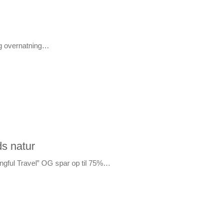
 og overnatning…
ds natur
ingful Travel” OG spar op til 75%…