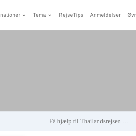
inationer
Tema
RejseTips
Anmeldelser
Øvr
Få hjælp til Thailandsrejsen …