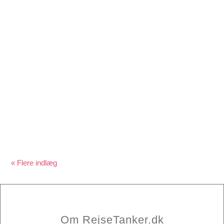
Hvilken strand skal du vælge i Khao Lak ? Her får du en
Guide til Khao Lak byer & strande, som alle har en
skøn afslappet atmosfære..
« Gamle poster
Om RejseTanker.dk