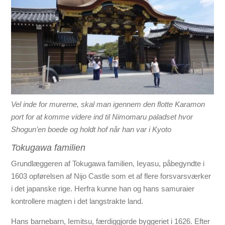
Vel inde for murerne, skal man igennem den flotte Karamon
port for at komme videre ind til Nimomaru paladset hvor
Shogun’en boede og holdt hof når han var i Kyoto
Tokugawa familien
Grundlæggeren af Tokugawa familien, Ieyasu, påbegyndte i
1603 opførelsen af Nijo Castle som et af flere forsvarsværker
i det japanske rige. Herfra kunne han og hans samuraier
kontrollere magten i det langstrakte land.
Hans barnebarn, Iemitsu, færdiggjorde byggeriet i 1626. Efter