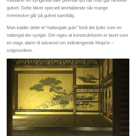
medfører en syngende eller pivende lyd når man går henover
gulvet. Dette bliver specielt iørefaldende når mange
mennesker går på gulvet samtidig.
Man kalder dette et “nattergale gulv” fordi det lyder som en
nattergal der synger. Det siges at konstruktionen er lavet som
en slags alarm til advarsel om indtrængende Ninja’er –
snigmordere.