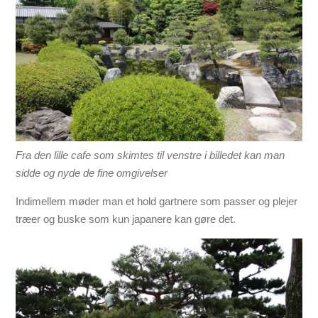
Fra den lille cafe som skimtes til venstre i billedet kan man
sidde og nyde de fine omgivelser
Indimellem møder man et hold gartnere som passer og plejer
træer og buske som kun japanere kan gøre det.