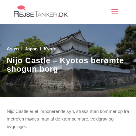
Asien
Ι
Japan
Ι
Kyoto
Nijo Castle – Kyotos berømte
shogun borg
Nijo Castle er et imponerende syn, straks man kommer op fra
metro’en mødes man af de kæmpe mure, voldgrav og
bygninger.