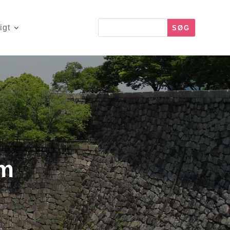
igt
um