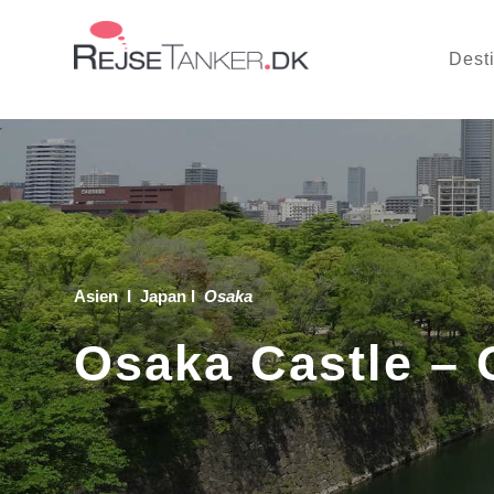
Dest
Asien
Ι
Japan
Ι
Osaka
Osaka Castle –