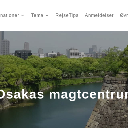
inationer
Tema
RejseTips
Anmeldelser
Øvr
 Osakas magtcentr