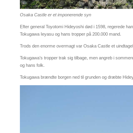
Osaka Castle er et imponerende syn
Efter general Toyotomi Hideyoshi død i 1598, regerede han
Tokugawa Ieyasu og hans tropper på 200.000 mand.
Trods den enorme overmagt var Osaka Castle et uindtageligt
Tokugawa’s tropper trak sig tilbage, men angreb i sommer
og hans folk.
Tokugawa brændte borgen ned til grunden og dræbte Hideyo