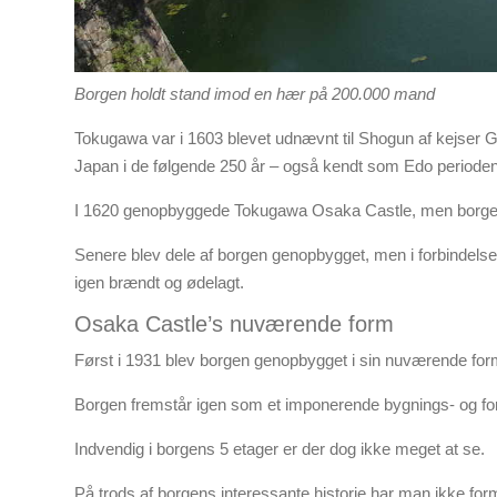
Borgen holdt stand imod en hær på 200.000 mand
Tokugawa var i 1603 blevet udnævnt til Shogun af kejser Go
Japan i de følgende 250 år – også kendt som Edo perioden
I 1620 genopbyggede Tokugawa Osaka Castle, men borgen 
Senere blev dele af borgen genopbygget, men i forbindelse
igen brændt og ødelagt.
Osaka Castle’s nuværende form
Først i 1931 blev borgen genopbygget i sin nuværende for
Borgen fremstår igen som et imponerende bygnings- og for
Indvendig i borgens 5 etager er der dog ikke meget at se.
På trods af borgens interessante historie har man ikke formå