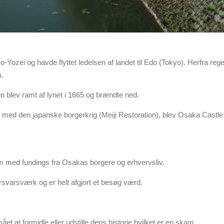
-Yozei og havde flyttet ledelsen af landet til Edo (Tokyo). Herfra reg
.
blev ramt af lynet i 1665 og brændte ned.
 med den japanske borgerkrig (Meiji Restoration), blev Osaka Castle
m med fundings fra Osakas borgere og erhvervsliv.
svarsværk og er helt afgjort et besøg værd.
et at formidle eller udstille dens historie hvilket er en skam.