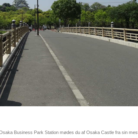
a Osaka Business Park Station mødes du af Osaka Castle fra sin mes