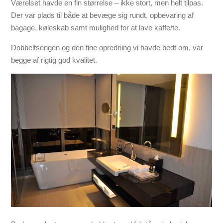
Værelset havde en fin størrelse – ikke stort, men helt tilpas.
Der var plads til både at bevæge sig rundt, opbevaring af
bagage, køleskab samt mulighed for at lave kaffe/te.
Dobbeltsengen og den fine opredning vi havde bedt om, var
begge af rigtig god kvalitet.