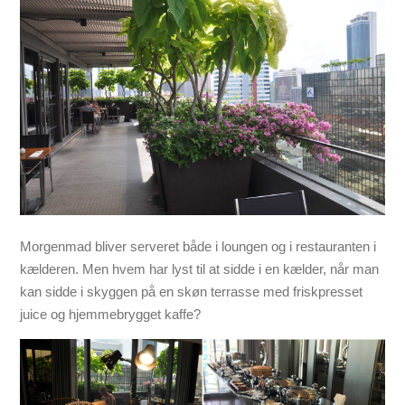
Morgenmad bliver serveret både i loungen og i restauranten i
kælderen. Men hvem har lyst til at sidde i en kælder, når man
kan sidde i skyggen på en skøn terrasse med friskpresset
juice og hjemmebrygget kaffe?