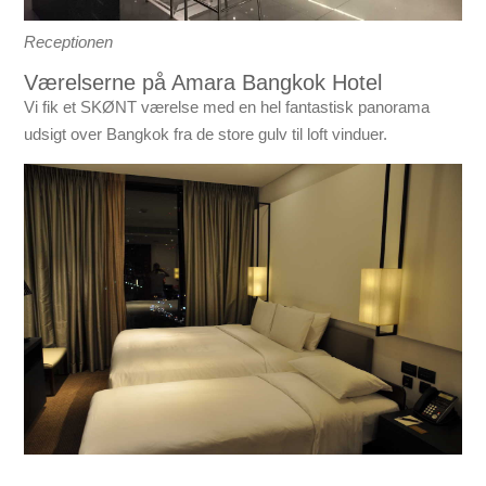
Receptionen
Værelserne på Amara Bangkok Hotel
Vi fik et SKØNT værelse med en hel fantastisk panorama
udsigt over Bangkok fra de store gulv til loft vinduer.