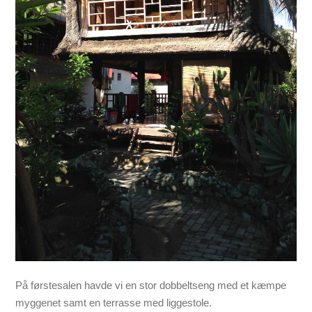
På førstesalen havde vi en stor dobbeltseng med et kæmpe
myggenet samt en terrasse med liggestole.