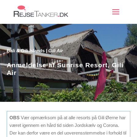
Bali & Gili Islands
|
Gili Air
Anmeldelse af Sunrise Resort, Gili
Air
OBS
Vær opmærksom på at alle resorts på Gili Øerne har
været igennem en hård tid siden Jordskælv og Corona.
Der kan derfor være en del uoverensstemmelse i forhold til