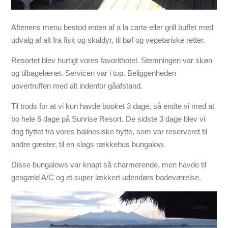
Aftenens menu bestod enten af a la carte eller grill buffet med
udvalg af alt fra fisk og skaldyr, til bøf og vegetariske retter.
Resortet blev hurtigt vores favorithotel. Stemningen var skøn
og tilbagelænet. Servicen var i top. Beliggenheden
uovertruffen med alt indenfor gåafstand.
Til trods for at vi kun havde booket 3 dage, så endte vi med at
bo hele 6 dage på Sunrise Resort. De sidste 3 dage blev vi
dog flyttet fra vores balinesiske hytte, som var reserveret til
andre gæster, til en slags rækkehus bungalow.
Disse bungalows var knapt så charmerende, men havde til
gengæld A/C og et super lækkert udendørs badeværelse.