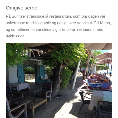
Omgivelserne
På Sunrise’ strandside lå restauranten, som om dagen var
solterrasse med liggestole og udsigt over vandet til Gili Meno,
og om aftenen forvandlede sig til en skøn restaurant med
hvide duge.