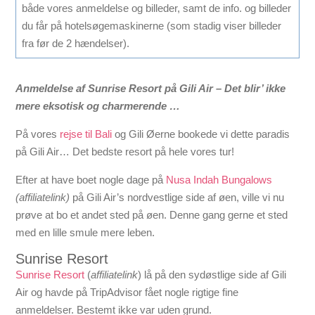
både vores anmeldelse og billeder, samt de info. og billeder
du får på hotelsøgemaskinerne (som stadig viser billeder
fra før de 2 hændelser).
Anmeldelse af Sunrise Resort på Gili Air – Det blir’ ikke
mere eksotisk og charmerende …
På vores
rejse til Bali
og Gili Øerne bookede vi dette paradis
på Gili Air… Det bedste resort på hele vores tur!
Efter at have boet nogle dage på
Nusa Indah Bungalows
(affiliatelink)
på Gili Air’s nordvestlige side af øen, ville vi nu
prøve at bo et andet sted på øen. Denne gang gerne et sted
med en lille smule mere leben.
Sunrise Resort
Sunrise Resort
(
affiliatelink
) lå på den sydøstlige side af Gili
Air og havde på TripAdvisor fået nogle rigtige fine
anmeldelser. Bestemt ikke var uden grund.