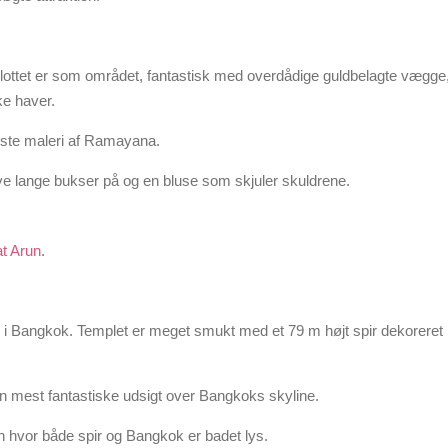
Slottet er som området, fantastisk med overdådige guldbelagte vægge
ke haver.
gste maleri af Ramayana.
ave lange bukser på og en bluse som skjuler skuldrene.
t Arun
.
r i Bangkok. Templet er meget smukt med et 79 m højt spir dekoreret
 den mest fantastiske udsigt over Bangkoks skyline.
 hvor både spir og Bangkok er badet lys.