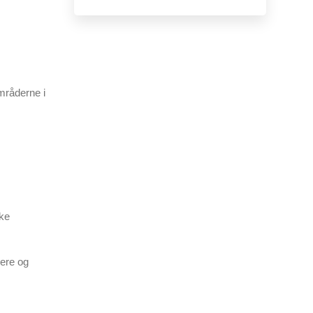
mråderne i
ske
gere og