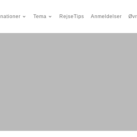
inationer
Tema
RejseTips
Anmeldelser
Øvr