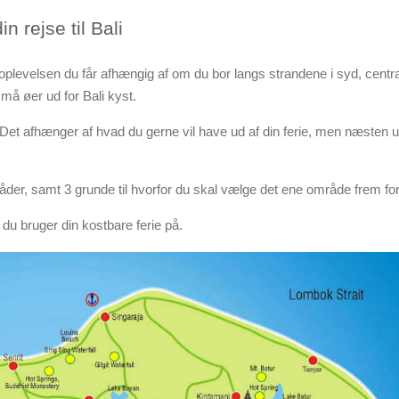
n rejse til Bali
oplevelsen du får afhængig af om du bor langs strandene i syd, central
små øer ud for Bali kyst.
o. Det afhænger af hvad du gerne vil have ud af din ferie, men næsten 
råder, samt 3 grunde til hvorfor du skal vælge det ene område frem for
 du bruger din kostbare ferie på.