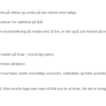
erne på række og venter på den næste store bølge.
trum for nattelivet på Bali.
 en kyststrækning på mindre end 10 km, er der også stor forskel på o
 støder på Kuta – skynd dig videre.
indst attraktive.
t med barer, boder med billige souvenirs, natklubber og fulde austral
d. Men hvorfor tage hele vejen til Bali kun for at feste, når det er hurti