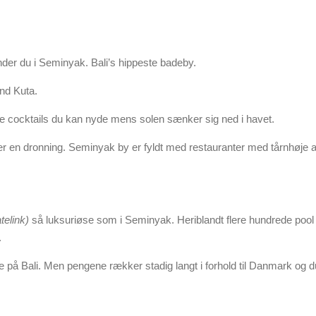
nder du i Seminyak. Bali’s hippeste badeby.
nd Kuta.
e cocktails du kan nyde mens solen sænker sig ned i havet.
r en dronning. Seminyak by er fyldt med restauranter med tårnhøje a
iatelink)
så luksuriøse som i Seminyak. Heriblandt flere hundrede pool v
.
e på Bali. Men pengene rækker stadig langt i forhold til Danmark og du