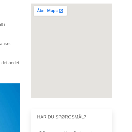
t i
uanset
 det andet.
HAR DU SPØRGSMÅL?