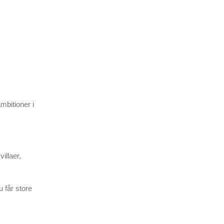
mbitioner i
illaer,
 får store