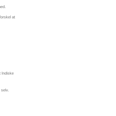
hed.
orskel at
t Indiske
 selv.