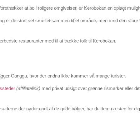
oretrækker at bo i roligere omgivelser, er Kerobokan en oplagt mulig
 er de stort set smeltet sammen til ét område, men med den store f
erbedste restauranter med til at trække folk til Kerobokan.
ligger Canggu, hvor der endnu ikke kommer så mange turister.
ssteder
(affiliatelink)
med privat udsigt over grønne rismarker eller de
surferne der nyder godt af de gode bølger, har du dem næsten for dig