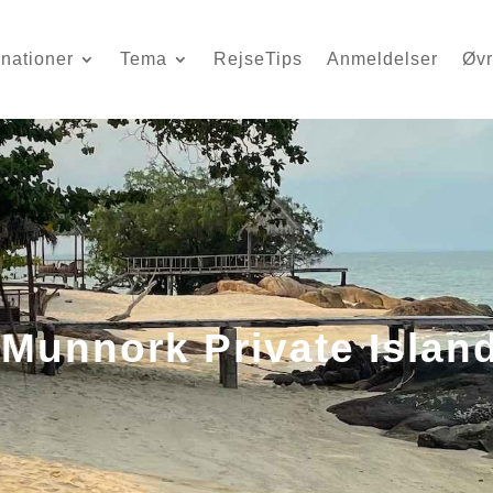
inationer
Tema
RejseTips
Anmeldelser
Øvr
Munnork Private Islan