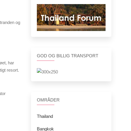
 stranden og
GOD OG BILLIG TRANSPORT
øet, har
igt resort.
tor
OMRÅDER
Thailand
Bangkok