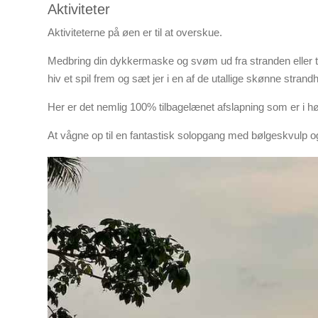
Aktiviteter
Aktiviteterne på øen er til at overskue.
Medbring din dykkermaske og svøm ud fra stranden eller t
hiv et spil frem og sæt jer i en af de utallige skønne stra
Her er det nemlig 100% tilbagelænet afslapning som er i h
At vågne op til en fantastisk solopgang med bølgeskvulp o