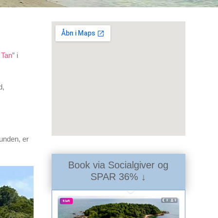
 Tan
” i
d,
unden, er
Book via Socialgiver og
SPAR 36% ↓