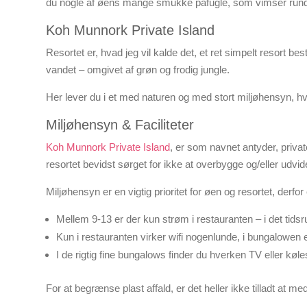
du nogle af øens mange smukke påfugle, som vimser rundt ov
Koh Munnork Private Island
Resortet er, hvad jeg vil kalde det, et ret simpelt resort be
vandet – omgivet af grøn og frodig jungle.
Her lever du i et med naturen og med stort miljøhensyn, hv
Miljøhensyn & Faciliteter
Koh Munnork Private Island
, er som navnet antyder, privat
resortet bevidst sørget for ikke at overbygge og/eller udvid
Miljøhensyn er en vigtig prioritet for øen og resortet, derfor e
Mellem 9-13 er der kun strøm i restauranten – i det tids
Kun i restauranten virker wifi nogenlunde, i bungalowen 
I de rigtig fine bungalows finder du hverken TV eller køl
For at begrænse plast affald, er det heller ikke tilladt at m