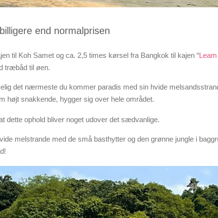
billigere end normalprisen
ajen til Koh Samet og ca. 2,5 times kørsel fra Bangkok til kajen “
Leam
 træbåd til øen.
 virkelig det nærmeste du kommer paradis med sin hvide melsandsstran
om højt snakkende, hygger sig over hele området.
t dette ophold bliver noget udover det sædvanlige.
 hvide melstrande med de små basthytter og den grønne jungle i baggr
d!