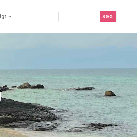
igt
d