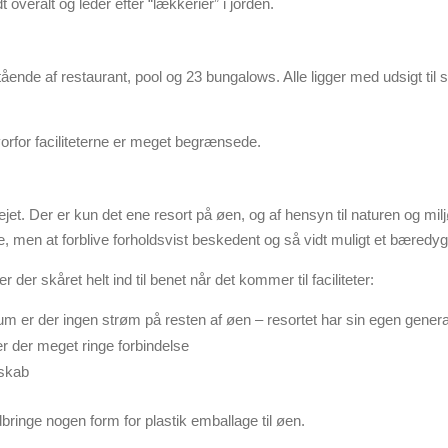
eralt og leder efter “lækkerier” i jorden.
stående af restaurant, pool og 23 bungalows. Alle ligger med udsigt til
orfor faciliteterne er meget begrænsede.
ejet. Der er kun det ene resort på øen, og af hensyn til naturen og milj
e, men at forblive forholdsvist beskedent og så vidt muligt et bæredygt
r der skåret helt ind til benet når det kommer til faciliteter:
rum er der ingen strøm på resten af øen – resortet har sin egen genera
er der meget ringe forbindelse
eskab
edbringe nogen form for plastik emballage til øen.