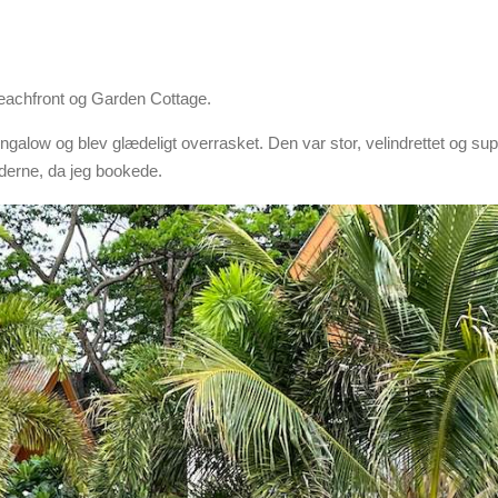
eachfront og Garden Cottage.
galow og blev glædeligt overrasket. Den var stor, velindrettet og su
derne, da jeg bookede.