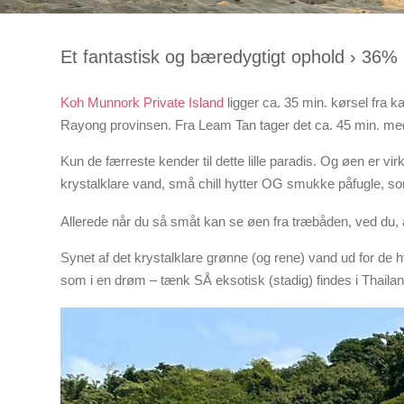
Et fantastisk og bæredygtigt ophold › 36% 
Koh Munnork Private Island
ligger ca. 35 min. kørsel fra k
Rayong provinsen. Fra Leam Tan tager det ca. 45 min. med
Kun de færreste kender til dette lille paradis. Og øen er
krystalklare vand, små chill hytter OG smukke påfugle, s
Allerede når du så småt kan se øen fra træbåden, ved du, a
Synet af det krystalklare grønne (og rene) vand ud for de
som i en drøm – tænk SÅ eksotisk (stadig) findes i Thailan