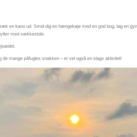
ræk en kano ud. Smid dig en hængekøje med en god bog, tag en gyng
ndhytter med sækkestole.
øjsædet.
g de mange påfugles snakken – er vel også en slags aktivitet!