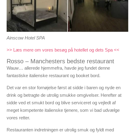
Ainscow Hotel SPA
>> Læs mere om vores besøg på hotellet og dets Spa <<
Rosso – Manchesters bedste restaurant
Wauw… allerede hjemmefra, havde jeg fundet denne
fantastiske italienske restaurant og booket bord.
Det var en stor fornøjelse først at sidde i baren og nyde en
drink og betragte de utrolig smukke omgivelser. Herefter at
sidde ved et smukt bord og blive serviceret og vejledt af
meget kompetente italienske tjenere, som vi bad udvælge
vores retter.
Restauranten indretningen er utrolig smuk og fyldt med