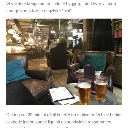
Vi var ikke længe om at finde et hyggeligt sted hvor vi skulle
smage vores første engelske ”pint”.
Det tog ca. 20 min. at gå til hotellet fra stationen. Vi blev hurtigt
tjekkede ind og kunne lige nå en sandwich i restauranten,