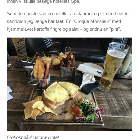
inden vi skulle besøge hotellets Spa.
Som de eneste sad vi i hotellets restaurant og fik den bedste
sandwich jeg længe har fået. En “Croque Monsieur” med
hjemmelavet kartoffelfingre og salat – og endnu en ”pint”.
Frokost på Ainscow Hotel