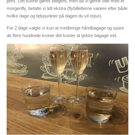
pers. Det kunne gøres billigere, men da vi gerne ville med et
morgenfly, betalte vi lidt ekstra (flybilletterne variere efter både
hvilke dage og tidspunkter på dagen du vil rejse).
For 2 dage valgte vi kun at medbringe håndbagage og spare
de flere hundrede kroner det koster at tjekke bagage ind.