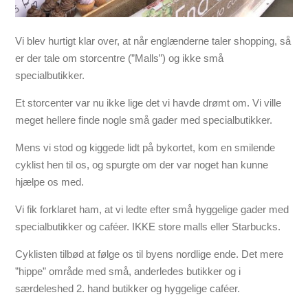
Vi blev hurtigt klar over, at når englænderne taler shopping, så
er der tale om storcentre (”Malls”) og ikke små
specialbutikker.
Et storcenter var nu ikke lige det vi havde drømt om. Vi ville
meget hellere finde nogle små gader med specialbutikker.
Mens vi stod og kiggede lidt på bykortet, kom en smilende
cyklist hen til os, og spurgte om der var noget han kunne
hjælpe os med.
Vi fik forklaret ham, at vi ledte efter små hyggelige gader med
specialbutikker og caféer. IKKE store malls eller Starbucks.
Cyklisten tilbød at følge os til byens nordlige ende. Det mere
”hippe” område med små, anderledes butikker og i
særdeleshed 2. hand butikker og hyggelige caféer.