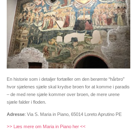
En h
istorie som i detaljer fortæller om den berømte “hårbro”
hvor sjælenes sjæle skal krydse broen for at komme i paradis
– de med rene sjæle kommer over broen, de mere urene
sjæle falder i floden.
Adresse
: Via S. Maria in Piano, 65014 Loreto Aprutino PE
>> Læs mere om Maria in Piano her <<