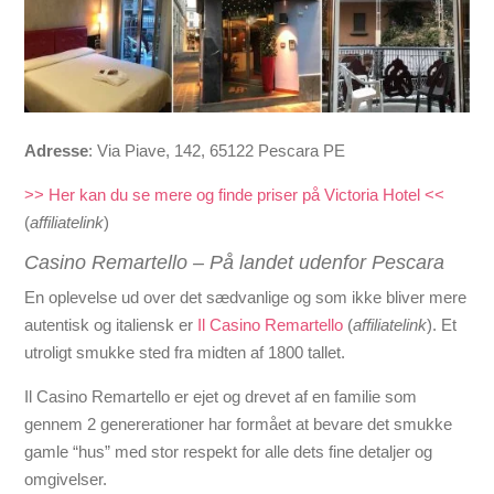
Adresse
:
Via Piave, 142, 65122 Pescara PE
>> Her kan du se mere og finde priser på Victoria Hotel <<
(
affiliatelink
)
Casino Remartello – På landet udenfor Pescara
En oplevelse ud over det sædvanlige og som ikke bliver mere
autentisk og italiensk er
Il Casino Remartello
(
affiliatelink
). Et
utroligt smukke sted fra midten af 1800 tallet.
Il Casino Remartello
er ejet og drevet af en familie
som
gennem 2 genererationer
har formået at bevare det smukke
gamle “hus” med stor respekt for alle dets fine detaljer og
omgivelser.