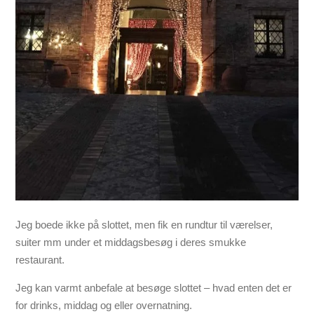
Jeg boede ikke på slottet, men fik en rundtur til værelser,
suiter mm under et middagsbesøg i deres smukke
restaurant.
Jeg kan varmt anbefale at besøge slottet – hvad enten det er
for drinks, middag og eller overnatning.