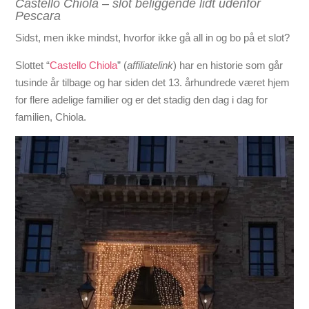
Castello Chiola – slot beliggende lidt udenfor
Pescara
Sidst, men ikke mindst, hvorfor ikke gå all in og bo på et slot?
Slottet “
Castello Chiola
” (
affiliatelink
)
har en historie som går
tusinde år tilbage og har siden
det 13. århundrede været hjem
for flere adelige familier og er det stadig den dag i dag for
familien, Chiola.